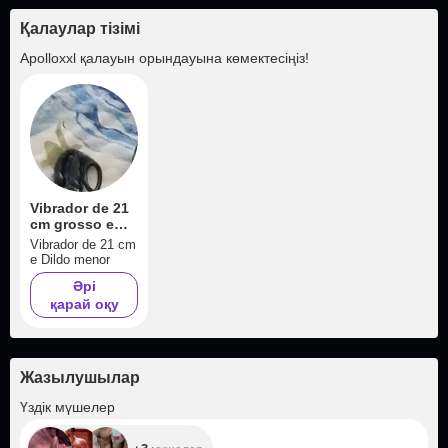
Қалаулар тізімі
Apolloxxl
қалауын орындауына көмектесіңіз!
Vibrador de 21
cm grosso e
Dildo menor
Vibrador de 21 cm
e Dildo menor
Әрі
қарай оқу
Жазылушылар
+3
Үздік мүшелер