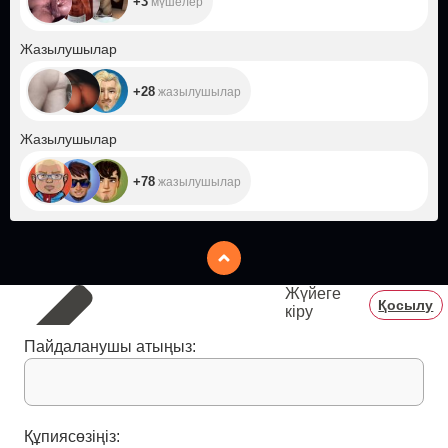
+3
мүшелер
+28
Жазылушылар
+28
жазылушылар
+78
Жазылушылар
+78
жазылушылар
Жүйеге
Қосылу
кіру
Пайдаланушы атыңыз:
Құпиясөзіңіз: