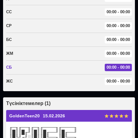
СС
00:00 - 00:00
СР
00:00 - 00:00
БС
00:00 - 00:00
ЖМ
00:00 - 00:00
СБ
00:00 - 00:00
ЖС
00:00 - 00:00
Түсініктемелер (1)
GoldenTeen20
15.02.2026
╓─╖╓──╖╓─╖╓────╖╓────╖
║█║║█╓╜║█║║█╓──╜║█╓──╜
║█╙╜╓╜░║█║║█╙──╖║█╙──╖