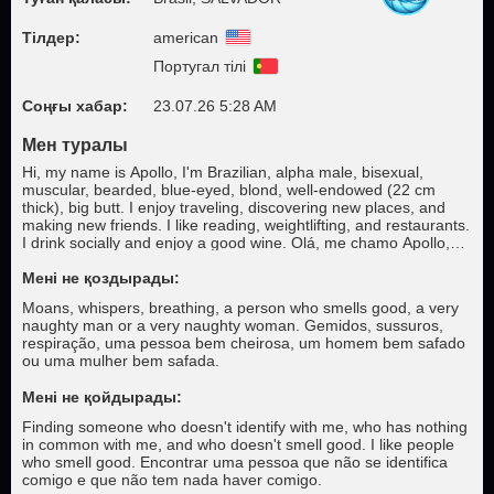
Тілдер:
american
Португал тілі
Соңғы хабар:
23.07.26 5:28 AM
Мен туралы
Hi, my name is Apollo, I'm Brazilian, alpha male, bisexual,
muscular, bearded, blue-eyed, blond, well-endowed (22 cm
thick), big butt. I enjoy traveling, discovering new places, and
making new friends. I like reading, weightlifting, and restaurants.
I drink socially and enjoy a good wine. Olá, me chamo Apollo,
sou brasileiro, macho alfa, bissexual, musculoso, barbudo,
olhos azuis, loiro, bem dotado, 22 cm grosso, bundudo. Gosto
Мені не қоздырады:
de viajar, conhecer lugares diferentes, fazer novas amizades.
Moans, whispers, breathing, a person who smells good, a very
Gosto de leitura, de musculação, de restaurantes. Bebo
naughty man or a very naughty woman. Gemidos, sussuros,
socialmente, gosto de um bom vinho.
respiração, uma pessoa bem cheirosa, um homem bem safado
ou uma mulher bem safada.
Мені не қойдырады:
Finding someone who doesn't identify with me, who has nothing
in common with me, and who doesn't smell good. I like people
who smell good. Encontrar uma pessoa que não se identifica
comigo e que não tem nada haver comigo.