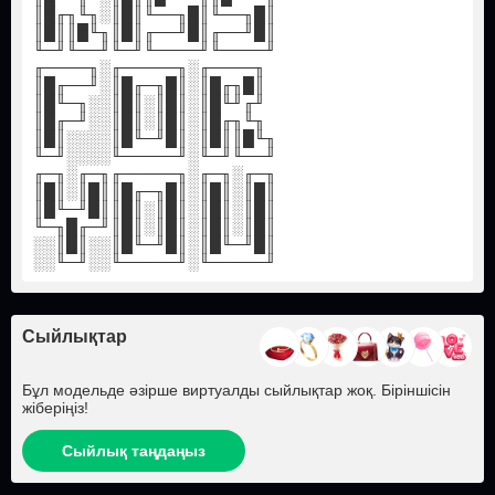
║█╓╖╙╖░║█║╙──╖█║╙──╖█║
║█║║█╙╖║█║╓──╜█║╓──╜█║
╙─╜╙──╜╙─╜╙────╜╙────╜
╓────╖░╓─────╖░╓────╖
║█╓──╜░║█╓─╖█║░║█╓╖█║
║█╙─╖░░║█║░║█║░║█╙╜╓╜
║█╓─╜░░║█║░║█║░║█╓╖╙╖
║█║░░░░║█╙─╜█║░║█║║█╙╖
╙─╜░░░░╙─────╜░╙─╜╙──╜
╓─╖░╓─╖╓─────╖░╓─╖░╓─╖
║█║░║█║║█╓─╖█║░║█║░║█║
║█╙─╜█║║█║░║█║░║█║░║█║
╙─╖█╓─╜║█║░║█║░║█║░║█║
░░║█║░░║█╙─╜█║░║█╙─╜█║
░░╙─╜░░╙─────╜░╙─────╜
Сыйлықтар
Бұл модельде әзірше виртуалды сыйлықтар жоқ. Біріншісін
жіберіңіз!
Сыйлық таңдаңыз