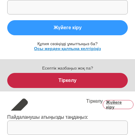
Жүйеге кіру
Құпия сөзіңізді ұмыттыңыз ба?
Осы жерден қалпына келтіріңіз
Есептік жазбаңыз жоқ па?
Тіркелу
Тіркелу
Жүйеге
кіру
Пайдаланушы атыңызды таңдаңыз: