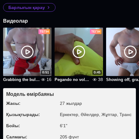
Барлығын қарау
Видеолар
ТЕГІН
ТЕГІН
0:51
0:45
16
38
Grabbing the bulge, showing off the biceps, and talking dirty.
Pegando no volume
Showing off, g
Модель өмірбаяны
Жасы:
27 жылдар
Қызықтырады:
Еркектер, Әйелдер, Жұптар, Транс
Бойы:
6'1"
Салмағы:
205 фунт