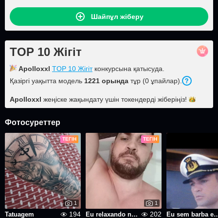
Шайпұл жіберу
TOP 10 Жігіт
Apolloxxl
TOP 10 Жігіт
конкурсына қатысуда.
Қазіргі уақытта модель
1221 орында
тұр (0 ұпайлар).
Apolloxxl
жеңіске жақындату үшін токендерді
жіберіңіз!
Фотосуреттер
ТЕГІН
ТЕГІН
1
1
194
202
Tatuagem
Eu relaxando numa hidromassagem
Eu sem barba e