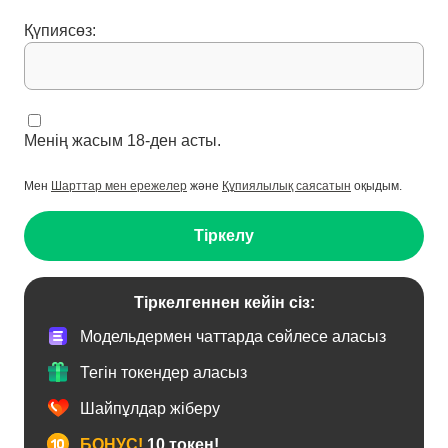
Қүпиясөз:
Менің жасым 18-ден асты.
Мен
Шарттар мен ережелер
және
Құпиялылық саясатын
оқыдым.
Тіркелу
Тіркелгеннен кейін сіз:
Модельдермен чаттарда сөйлесе аласыз
Тегін токендер аласыз
Шайпұлдар жіберу
БОНУС!
10 токен!