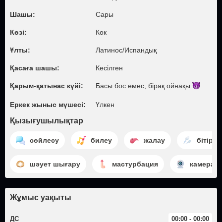
Шашы:
Сары
Көзі:
Көк
Ұлты:
Латинос/​Испандық
Қасаға шашы:
Кесілген
Қарым-қатынас күйі:
Басы бос емес, бірақ
ойнақы
Еркек жыныс мүшесі:
Үлкен
Қызығушылықтар
сөйлесу
билеу
жалау
бітіру
шәует шығару
мастурбация
камера к
Жұмыс уақыты
ДС
00:00 - 00:00