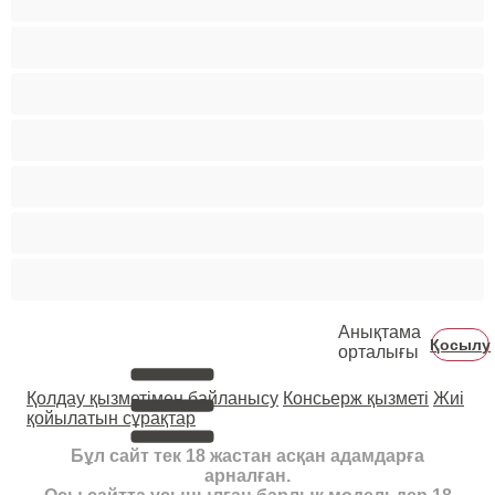
Қырылған
Үй шаруасындағы әйелдер
Үлкен емшек
Үлкен кеуделер
Үлкен көт
Әже
Анықтама
Қосылу
орталығы
Қолдау қызметімен байланысу
Консьерж қызметі
Жиі
қойылатын сұрақтар
Бұл сайт тек 18 жастан асқан адамдарға
арналған.